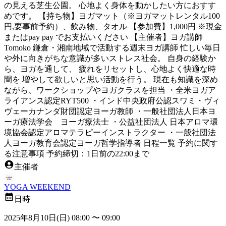
の見える芝生公園。 心地よく身体を動かしたい方におすす
めです。 【持ち物】ヨガマット（※ヨガマットレンタル100
円,要事前予約）、飲み物、タオル 【参加費】1,000円 ※現金
またはpay pay でお支払いください 【主催者】ヨガ講師
Tomoko 鎌倉・湘南地域で活動する週末ヨガ講師 忙しい毎日
や外に向きがちな意識が多いストレス社会。 自身の経験か
ら、ヨガを通して、 疲れをリセットし、心地よく快適な時
間を 増やして欲しいと思い活動を行う。 現在も知識を深め
ながら、ワークショップやヨガクラスを担当 ・全米ヨガア
ライアンス認定RYT500 ・インド中央政府公認スワミ・ヴィ
ヴェーカナンダ財団認定ヨーガ教師 ・一般社団法人日本ヨ
ーガ療法学会 ヨーガ療法士 ・公益社団法人 日本アロマ環
境協会認定アロマテラピーインストラクター ・一般社団法
人ヨーガ教育会認定ヨーガ哲学指導者 日程一覧 予約に関す
る注意事項 予約締切：1日前の22:00まで
主催者
YOGA WEEKEND
日時
2025年8月10日(日) 08:00
〜
09:00