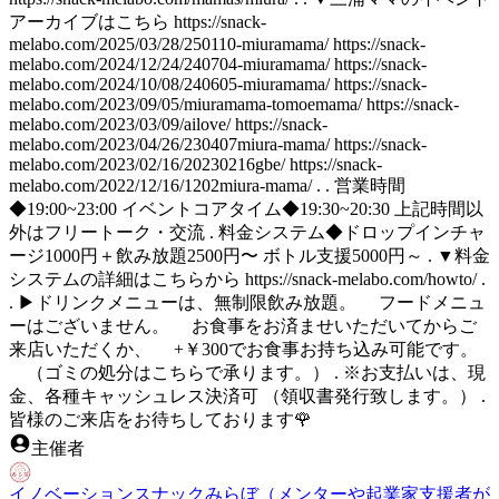
アーカイブはこちら https://snack-
melabo.com/2025/03/28/250110-miuramama/ https://snack-
melabo.com/2024/12/24/240704-miuramama/ https://snack-
melabo.com/2024/10/08/240605-miuramama/ https://snack-
melabo.com/2023/09/05/miuramama-tomoemama/ https://snack-
melabo.com/2023/03/09/ailove/ https://snack-
melabo.com/2023/04/26/230407miura-mama/ https://snack-
melabo.com/2023/02/16/20230216gbe/ https://snack-
melabo.com/2022/12/16/1202miura-mama/ . . 営業時間
◆19:00~23:00 イベントコアタイム◆19:30~20:30 上記時間以
外はフリートーク・交流 . 料金システム◆ドロップインチャ
ージ1000円＋飲み放題2500円〜 ボトル支援5000円～ . ▼料金
システムの詳細はこちらから https://snack-melabo.com/howto/ .
. ▶ドリンクメニューは、無制限飲み放題。 フードメニュ
ーはございません。 お食事をお済ませいただいてからご
来店いただくか、 +￥300でお食事お持ち込み可能です。
（ゴミの処分はこちらで承ります。） . ※お支払いは、現
金、各種キャッシュレス決済可 （領収書発行致します。） .
皆様のご来店をお待ちしております🌹
主催者
イノベーションスナックみらぼ（メンターや起業家支援者が