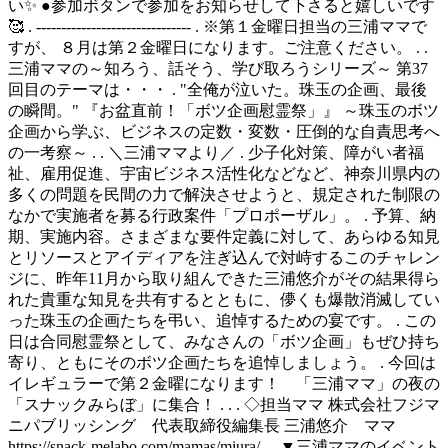
い✨ ●参加ボタンで参加をお知らせして下さると嬉しいです
🥰 . ------------------------------- . ※第１金曜日担当の三浦ママで
すが、 ８月は第２金曜日になります。ご注意ください。 . .
三浦ママの～知ろう、話そう、学び取ろうシリーズ～ 第37
回目のテーマは・・・ . "全俺が泣いた。珠玉の企画、最後
の瞬間。" 『お盆直前！「ボツ企画慰霊祭」』 ～珠玉のボツ
企画から学ぶ、ビジネスの定数・変数・圧倒的な自責思考へ
の一考察～ . . ＼三浦ママより／ . 少子化対策、障がい者福
祉、雇用促進、宇宙ビジネス活性化などなど、神奈川県内の
多くの問題を民間の力で解決させようと、規定された制限の
なかで実施者を募る行政案件「プロポーザル」。 . 予算、納
期、実施内容。さまざまな要件定義に対して、あらゆる知見
とリソースとアイディアを注ぎ込んで対峙するこのチャレン
ジに、昨年11月から取り組んできた三浦悠介がその結果得ら
れた貴重な知見を共有するとともに、儚くも爆散消滅してい
った珠玉の企画たちを弔い、追悼するための宴です。 . この
日は合同慰霊祭として、みなさんの「ボツ企画」もぜひ持ち
寄り、ともにそのボツ企画たちを追悼しましょう。 . 今回は
イレギュラーで第２金曜になります！ 「三浦ママ」の夜の
「スナックみらぼ」に集合！ . . . ◇担当ママ 株式会社フジマ
ニパブリッシング 代表取締役編集長 三浦悠介 ママ
https://snack-melabo.com/mamas/miura/ . . ▼三浦ママのイベント