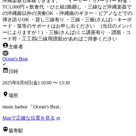
沖縄楽器も体験できます。 イーヤー！サｱーサｱー 料金：
TC1,000円＋飲食代 ・ひと組2曲廻し ・三線など沖縄楽器で
の沖縄曲以外の演奏OK ・沖縄曲のギター・ピアノなどでの
弾き語りOK ・貸し三線有り ・三線・三板(さんば)・キーボ
ード・笛等のサポートはお申し出ください (当日のメンバ
ーによりますが！) ・三板(さんば)ミニ講座有り ・譜面・コ
ード符・工工四(三線用譜面)があればご持参ください
主催者
Ocean's Beat
日時
2025年8月8日(金) 10:00
〜
13:30
場所
music harbor 「Ocean’s Beat」
Mapで正確な位置を見る
最寄駅