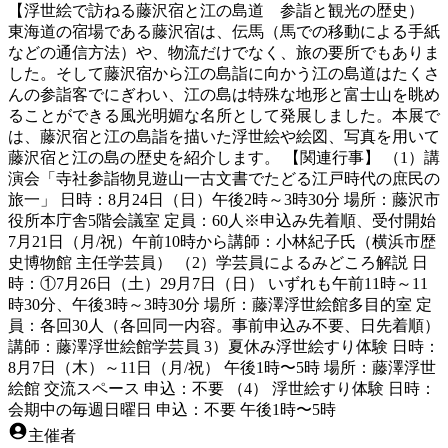
【浮世絵で訪ねる藤沢宿と江の島道 参詣と観光の歴史）
東海道の宿場である藤沢宿は、伝馬（馬での移動による手紙
などの通信方法）や、物流だけでなく、旅の要所でもありま
した。そして藤沢宿から江の島詣に向かう江の島道はたくさ
んの参詣客でにぎわい、江の島は特殊な地形と富士山を眺め
ることができる風光明媚な名所として発展しました。本展で
は、藤沢宿と江の島詣を描いた浮世絵や絵図、写真を用いて
藤沢宿と江の島の歴史を紹介します。 【関連行事】 （1）講
演会「寺社参詣物見遊山一古文書でたどる江戸時代の庶民の
旅一」 日時：8月24日（日）午後2時～3時30分 場所：藤沢市
役所本庁舎5階会議室 定員：60人※申込み先着順、受付開始
7月21日（月/祝）午前10時から講師：小林紀子氏（横浜市歴
史博物館 主任学芸員） （2）学芸員によるみどころ解説 日
時：①7月26日（土）29月7日（日） いずれも午前11時～11
時30分、午後3時～3時30分 場所：藤澤浮世絵館多目的室 定
員：各回30人（各回同一内容。事前申込み不要、日先着順）
講師：藤澤浮世絵館学芸員 3）夏休み浮世絵すり体験 日時：
8月7日（木）～11日（月/祝） 午後1時〜5時 場所：藤澤浮世
絵館 交流スペース 申込：不要 （4） 浮世絵すり体験 日時：
会期中の毎週日曜日 申込：不要 午後1時〜5時
主催者