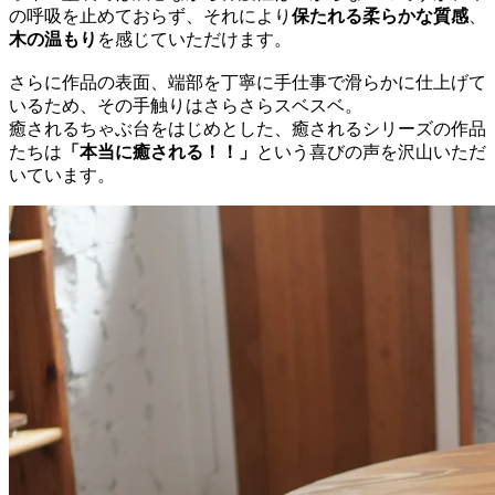
の呼吸を止めておらず、それにより
保たれる柔らかな質感
、
木の温もり
を感じていただけます。
さらに作品の表面、端部を丁寧に手仕事で滑らかに仕上げて
いるため、その手触りはさらさらスベスベ。
癒されるちゃぶ台をはじめとした、癒されるシリーズの作品
たちは
「本当に癒される！！」
という喜びの声を沢山いただ
いています。