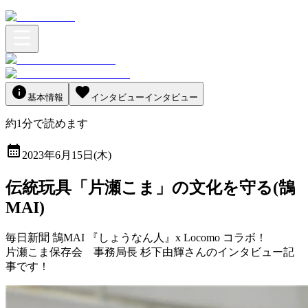
基本情報
インタビュー
インタビュー
約
1
分
で読めます
2023年6月15日(木)
伝統玩具「片瀬こま」の文化を守る(鵠
MAI)
毎日新聞 鵠MAI 『しょうなん人』x Locomo コラボ！
片瀬こま保存会 事務局長 杉下由輝さんのインタビュー記
事です！