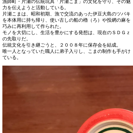
漁師町・片瀬の伝統玩具「片瀬こま」の文化を守り、その魅
力を伝えようと活動している。
片瀬こまは、昭和初期、漁で交流のあった伊豆大島のツバキ
を本体用に持ち帰り、使い古しの船の櫓（ろ）や投網の麻を
巧みに再利用して作られた。
モノを大切にし、生活を豊かにする発想は、現在のＳＤＧｚ
の先取りだ。
伝統文化を引き継ごうと、２００８年に保存会を結成。
唯一人となっていた職人に弟子入りし、こまの制作も手がけ
ている。