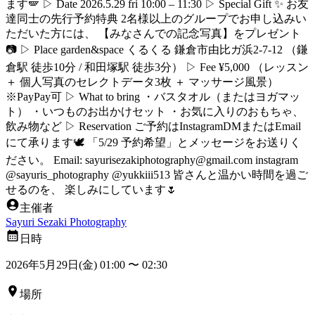
ます🪽 ▷ Date 2026.5.29 fri 10:00 – 11:30 ▷ Special Gift ✨ お友
達同士の先行予約特典 2名様以上のグループでお申し込みい
ただいた方には、 【みなさんでの記念写真】をプレゼント
📷 ▷ Place garden&space くるくる 鎌倉市由比ガ浜2-7-12 （鎌
倉駅 徒歩10分 / 和田塚駅 徒歩3分） ▷ Fee ¥5,000 （レッスン
＋ 個人写真のセレクトデータ3枚 ＋ マッサージ風景）
※PayPay可 ▷ What to bring ・バスタオル（またはヨガマッ
ト） ・いつものお出かけセット ・お気に入りのおもちゃ、
飲み物など ▷ Reservation ご予約はInstagramDMまたはEmail
にて承ります🕊️ 「5/29 予約希望」とメッセージをお送りく
ださい。 Email: sayurisezakiphotography@gmail.com instagram
@sayuris_photography @yukkiii513 皆さんと温かい時間を過ご
せるのを、 楽しみにしています🌷
主催者
Sayuri Sezaki Photography
日時
2026年5月29日(金) 01:00
〜
02:30
場所