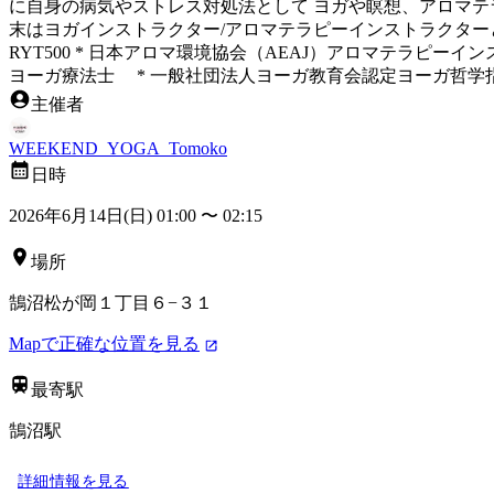
に自身の病気やストレス対処法として ヨガや瞑想、アロマテ
末はヨガインストラクター/アロマテラピーインストラクター
RYT500 * 日本アロマ環境協会（AEAJ）アロマテラピ
ヨーガ療法士 * 一般社団法人ヨーガ教育会認定ヨーガ哲学
主催者
WEEKEND_YOGA_Tomoko
日時
2026年6月14日(日) 01:00
〜
02:15
場所
鵠沼松が岡１丁目６−３１
Mapで正確な位置を見る
最寄駅
鵠沼駅
詳細情報を見る