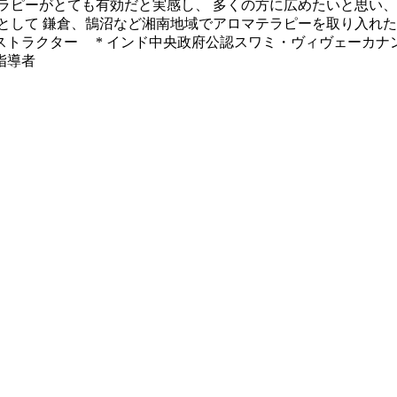
ラピーがとても有効だと実感し、 多くの方に広めたいと思い、講
として 鎌倉、鵠沼など湘南地域でアロマテラピーを取り入れたヨ
ーインストラクター * インド中央政府公認スワミ・ヴィヴェー
指導者