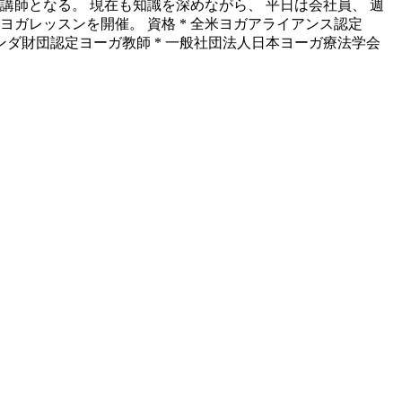
師となる。 現在も知識を深めながら、 平日は会社員、 週
ガレッスンを開催。 資格 * 全米ヨガアライアンス認定
カナンダ財団認定ヨーガ教師 * 一般社団法人日本ヨーガ療法学会