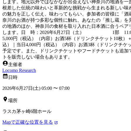
します。地元以外ではなかなか出会えない神奈川の地酒を一
根差した伝統の味わいと革新的な挑戦から生まれる新しい味
の魅力を正しく伝え、味わってもらい、参加者の皆様に「酒
奈川のお酒が持つ多彩な個性に触れ、あなたの「推し蔵」を見つける
の地酒のほか、神奈川の食材を取り入れた日本酒に合うペア
します。日 時：2026年6月27日（土） 1部 11:00～1
5,000円（税込）（内容）お酒5杯（ドリンクチケット10
込）｜当日4,000円（税込）（内容）お酒3杯（ドリンク
予定です。また、ドリンクチケットやフードチケットも追加
トを販売しない場合もあります。
主催者
Locomo Research
日時
2026年6月27日(土) 05:00
〜
07:00
場所
ラスカ茅ヶ崎6階ホール
Mapで正確な位置を見る