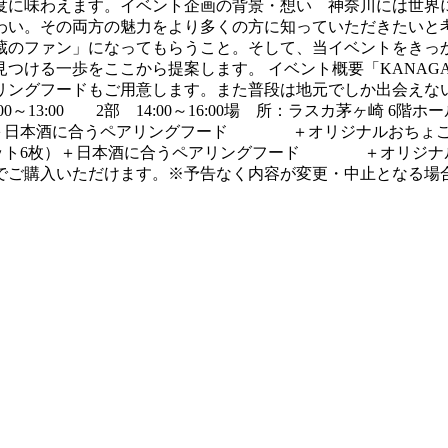
度に味わえます。イベント企画の背景・想い 神奈川には世界
わい。その両方の魅力をより多くの方に知っていただきたいと
蔵のファン」になってもらうこと。そして、当イベントをきっ
一歩をここから提案します。 イベント概要「KANAGAWA ロ
リングフードもご用意します。また普段は地元でしか出会えな
3:00 2部 14:00～16:00場 所：ラスカ茅ヶ崎 6階ホ
枚）＋日本酒に合うペアリングフード ＋オリジナルおちょこ＋ミ
チケット6枚）＋日本酒に合うペアリングフード ＋オリジナ
でご購入いただけます。※予告なく内容が変更・中止となる場