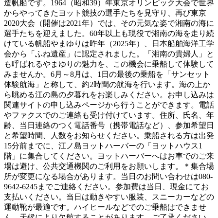
造帆船です。1964（昭和39）年東京オリンピック大会で世界
からやってきたヨット競技の選手たちを見守り、再び東京
2020大会（開催は2021年）では、その元気な姿で湘南の海に
選手たちを迎えました。60年以上も現役で湘南の海を走り続
けている帆船やまゆりは昨年（2025年）、日本船舶海洋工学
会から「ふね遺産」に認定されました。「湘南の貴婦人」と
も呼ばれるやまゆりの魅力を、この機会に乗船して体験して
みませんか。6月～8月は、1日の最後の乗船を「サンセット
体験航海」と称して、約2時間の航海を行います。海の上か
ら眺める江の島の夕暮れをお楽しみください。お申し込みは
関連サイトの申し込みページから行うことができます。電話
やファクスでのご連絡も受け付けています。住所、氏名、年
齢、当日連絡のつく電話番号（携帯電話など）、参加希望日
と希望時間、人数をお知らせください。乗船される方は出発
15分前までに、江ノ島ヨットハーバーの「ヨットハウス1
階」に集合してください。ヨットハーバーへはお車でのご来
場は避け、公共交通機関のご利用をお願いします。＊集合場
所が変更になる場合があります。当日のお問い合わせは080-
9642-6245までご連絡ください。参加費は当日、現金にてお
支払いください。当日は動きやすい服装、スニーカーなどの
運動靴が最適です。ハイヒールなどでのご乗船はできませ
ん。天候により欠航することがあります。ご了承ください。