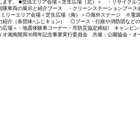
ます。 ■交流エリア会場＜芝生広場（北）＞ ・リサイクルフ
衛隊車両の展示と紹介ブース ・クリーンステーションブース
ミリーエリア会場＜芝生広場（南）＞◎屋外ステージ ※電源は
力紹介（各団体×ふじキュン） ◎ブース・行政や消防団など
広場＞・地震体験車コーナー・市防災協定締結! キャンピングカ
レディオ湘南開局30周年記念事業実行委員会 共催：公園協会