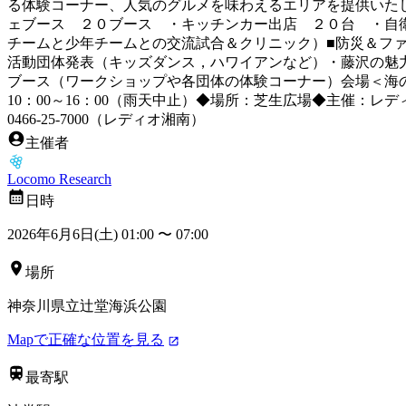
る体験コーナー、人気のグルメを味わえるエリアを提供いたし
ェブース ２０ブース ・キッチンカー出店 ２０台 ・自
チームと少年チームとの交流試合＆クリニック）■防災＆ファ
活動団体発表（キッズダンス，ハワイアンなど）・藤沢の魅
ブース（ワークショップや各団体の体験コーナー）会場＜海の
10：00～16：00（雨天中止）◆場所：芝生広場◆主催：
0466-25-7000（レディオ湘南）
主催者
Locomo Research
日時
2026年6月6日(土) 01:00
〜
07:00
場所
神奈川県立辻堂海浜公園
Mapで正確な位置を見る
最寄駅