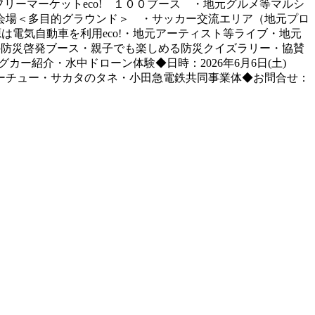
リーマーケットeco! １００ブース ・地元グルメ等マルシ
会場＜多目的グラウンド＞ ・サッカー交流エリア（地元プロ
電気自動車を利用eco!・地元アーティスト等ライブ・地元
の防災啓発ブース・親子でも楽しめる防災クイズラリー・協賛
ー紹介・水中ドローン体験◆日時：2026年6月6日(土)
・オーチュー・サカタのタネ・小田急電鉄共同事業体◆お問合せ：