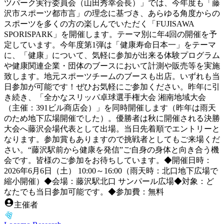
ツパーク実行委員会（山田秀幸会長）」では、今年度も「藤
沢市スポーツ都市言」の理念に基づき、あらゆる角度からの
スポーツを多くの方の楽しんでいただく「FUJISAWA
SPORISPARK」を開催します。テーマ別に年4回の開催を予
定しています。今年度第1弾は「健康寿命日本一」をテーマ
に、「健康」について、気軽に参加が出来る体験プログラム
や健康関連企業・団体のブースにおいて計測や販売等を実施
致します。地元スポーツチームのブースも出店。いずれも当
日参加が可能です！ぜひお気軽にご参加ください。昨年に引
き続き、「全かなスリッパ卓球選手権大会 湘南地域大会
（主催：391ビル商店会）」を同時開催します（昨年は雨天
のため地下広場開催でした）。優勝者は秋に開催される決勝
大会へ藤沢会場代表として出場。当日先着順でエントリーと
なります。参加賞もありますので挑戦者としてもご来場くだ
さい。“藤沢駅前から健康を発信”ご自身の身体と向き合う機
会です。皆様のご参加をお待ちしています。◆開催日時：
2026年6月6日（土） 10:00～16:00（雨天時：北口地下広場で
縮小開催）◆会場：藤沢駅北口 サンパール広場◆対象：ど
なたでも当日参加可能です。◆参加費：無料
主催者