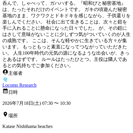
呑んで、しゃべって、ガハハする。『昭和びと秘密基地』
は、たったそれだけのイベントです。 ガキの頃遊んだ秘密
基地のまま、ワクワクとドキドキを感じながら、子供還りを
楽しんでください。 社会に出て生きることは、次々と鎧を
手に入れることに懸命になった日々でした。 が、その鎧に
はさして意味がないことに少しずつ気がついていくのが人生
の成熟です。 ここは、そんな軽やかに生きている方々が集
います。 もっともっと素直になってつながっていただきた
い。 人生100年時代の元気の源になるような出会いが、きっ
とあるはずです。 ルールはたったひとつ。主役は隣人であ
るとの気持ちでご参加ください。
主催者
Locomo Research
日時
2026年7月18日(土) 07:30
〜
10:30
場所
Katase Nishihama beaches