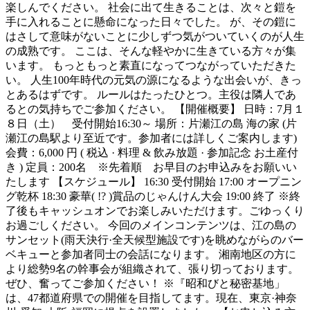
楽しんでください。 社会に出て生きることは、次々と鎧を
手に入れることに懸命になった日々でした。 が、その鎧に
はさして意味がないことに少しずつ気がついていくのが人生
の成熟です。 ここは、そんな軽やかに生きている方々が集
います。 もっともっと素直になってつながっていただきた
い。 人生100年時代の元気の源になるような出会いが、きっ
とあるはずです。 ルールはたったひとつ。主役は隣人であ
るとの気持ちでご参加ください。 【開催概要】 日時：7月１
８日（土） 受付開始16:30～ 場所：片瀬江の島 海の家 (片
瀬江の島駅より至近です。参加者には詳しくご案内します)
会費：6,000 円 ( 税込 · 料理 & 飲み放題 · 参加記念 お土産付
き ) 定員：200名 ※先着順 お早目のお申込みをお願いい
たします 【スケジュール】 16:30 受付開始 17:00 オープニン
グ乾杯 18:30 豪華( !? )賞品のじゃんけん大会 19:00 終了 ※終
了後もキャッシュオンでお楽しみいただけます。ごゆっくり
お過ごしください。 今回のメインコンテンツは、江の島の
サンセット(雨天決行·全天候型施設です)を眺めながらのバー
ベキューと参加者同士の会話になります。 湘南地区の方に
より総勢9名の幹事会が組織されて、張り切っております。
ぜひ、奮ってご参加ください！ ※『昭和びと秘密基地」
は、47都道府県での開催を目指してます。現在、東京·神奈