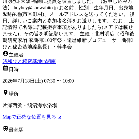
川·愛知·大阪·福岡に提点を設置しました。 【お申し込み方
法】 heyhey@showabito.jp お名前、性別、生年月日、出身地
&現在地(市区町村)、メールアドレスを送ってください。 後
日、詳しいご案内と参加者名薄をお送りします。 なお、 上
記情報で名簿に記載拒否事項がありましたら(メアドは載せ
ません)、その旨を明記願います。 主催：北村明広（昭和後
期研究家/作家/昭和100年祭・還暦維新プロデューサー/昭和
びと秘密基地編集長）・幹事会
主催者
昭和びと秘密基地in湘南
日時
2026年7月18日(土) 07:30
〜
10:00
場所
片瀬西浜・鵠沼海水浴場
Mapで正確な位置を見る
最寄駅