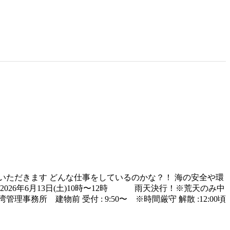
いただきます どんな仕事をしているのかな？！ 海の安全や環
26年6月13日(土)10時〜12時 雨天決行！※荒天のみ中
物前 受付 : 9:50〜 ※時間厳守 解散 :12:00頃