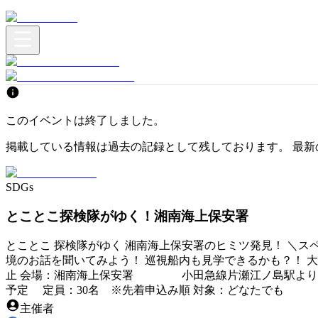
このイベントは終了しました。
掲載している情報は過去の記録として残しております。 最新
SDGs
とことこ探検隊がゆく！湘南海上保安署
とことこ 探検隊がゆく 湘南海上保安署のヒミツ発見！ ＼ス
境のお話を聞いてみよう！ 巡視船内も見学できるかも？！ 大
止 会場：湘南海上保安署 小田急線片瀬江ノ島駅より徒歩20
予定 定員：30名 ※先着申込み順 対象：どなたでも （特に
主催者