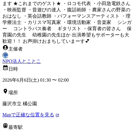
ます ★これまでのゲスト★ ・ロコモ代表 ・小田急電鉄さん
・映画監督 ・昔遊びの達人 ・腹話術師 ・農家さんの野菜の
おはなし ・英会話教師 ・パフォーマンスアーティスト ・理
学療法士 ・カリスマ写真家 ・環境活動家 ・音楽家 シンガ
ー コントラバス奏者 ギタリスト ・保育者の皆さん 保
育園の先生 幼稚園の先生ほか 出演希望もサポーターも大
歓迎！！ お声掛けおまちしていまーす💕
主催者
NPO法人とことこ
日時
2026年6月6日(土) 01:30
〜
02:00
場所
藤沢市立 橘公園
Mapで正確な位置を見る
最寄駅