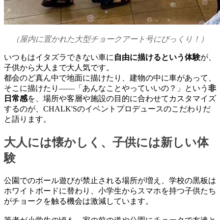
（屋内に置かれた大型チョークアート号にびっくり！）
いつもはイタズラできない車に
自由に描けるという体験
が、
子供から大人まで大人気です。
都会のど真ん中で地面に描けたり、建物の中に車があって、
そこに描けたり——「あんなことやっていいの？」という
非
日常感
を、場所や客層や施設の目的に合わせてカスタマイズ
するのが、CHALK'Sのイベントプロデュースのこだわりだ
と語ります。
大人には懐かしく、子供には新しい体
験
公園でのボール遊びが禁止される場所が増え、学校の黒板は
ホワイトボードに替わり、小学生からスマホを持つ子供たち
がチョークを触る機会は激減しています。