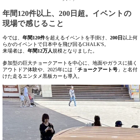
年間120件以上、200日超。イベントの
現場で感じること
今では、
年間120件
を超えるイベントを手掛け、
200日
以上何
らかのイベントで日本中を飛び回るCHALK'S。
来場者は、
年間12万人
規模となりました。
参加型の巨大チョークアートを中心に、地面やガラスに描く
アウトドア体験や、2025年には「
チョークアート号
」と名付
けた走るエンタメ黒板カーも導入。