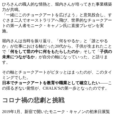
ひろさんの職人的な情熱と、堀内さんが培ってきた事業構築
力が共鳴。
「一緒にこのチョークアートを広げよう」と意気投合し、す
ぐさま二人でオーストラリアへ飛び、世界的なチョークアー
トの第一人者モニーク・キャノン氏に直接プレゼンを実
施。
堀内さんは当時を振り返り、「何をやるか」と「誰とやる
か」が仕事における軸だった20代から、子供が生まれたこと
で「
何をして世の中に何をもたらしたのか
」そして「
子供の
未来につながるか
」が自分の軸になっていった、と語りま
す。
その軸とチョークアートがピタッとはまったのが、このタイ
ミングでした。
日本でチョークアートを教育や職業として確立したい
——こ
の揺るぎない覚悟が、CHALK'Sの第一歩となったのです。
コロナ禍の悲劇と挑戦
2019年1月、新宿で開いたモニーク・キャノンの初来日展覧