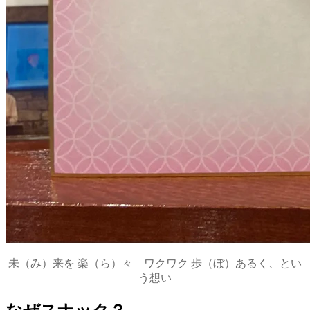
未（み）来を 楽（ら）々 ワクワク 歩（ぼ）あるく、とい
う想い