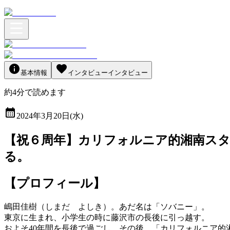
基本情報
インタビュー
インタビュー
約
4
分
で読めます
2024年3月20日(水)
【祝６周年】カリフォルニア的湘南ス
る。
【プロフィール】
嶋田
佳樹（しまだ よしき）。
あだ名は「ソバニー」。
東京に生まれ、小学生の時に藤沢市の長後に引っ越す。
およそ40年間を長後で過ごし、その後、「カリフォルニア