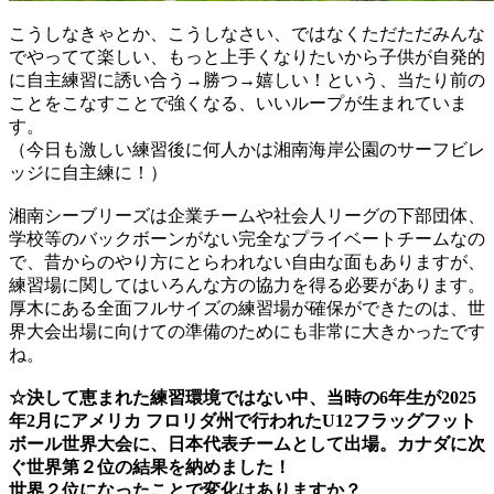
こうしなきゃとか、こうしなさい、ではなくただただみんな
でやってて楽しい、もっと上手くなりたいから子供が自発的
に自主練習に誘い合う→勝つ→嬉しい！という、当たり前の
ことをこなすことで強くなる、いいループが生まれていま
す。
（今日も激しい練習後に何人かは湘南海岸公園のサーフビレ
ッジに自主練に！）
湘南シーブリーズは企業チームや社会人リーグの下部団体、
学校等のバックボーンがない完全なプライベートチームなの
で、昔からのやり方にとらわれない自由な面もありますが、
練習場に関してはいろんな方の協力を得る必要があります。
厚木にある全面フルサイズの練習場が確保ができたのは、世
界大会出場に向けての準備のためにも非常に大きかったです
ね。
☆決して恵まれた練習環境ではない中、当時の6年生が2025
年2月にアメリカ フロリダ州で行われたU12フラッグフット
ボール世界大会に、日本代表チームとして出場。カナダに次
ぐ世界第２位の結果を納めました！
世界２位になったことで変化はありますか？