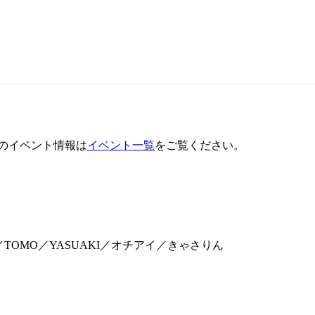
のイベント情報は
イベント一覧
をご覧ください。
／丁村康太／TOMO／YASUAKI／オチアイ／きゃさりん