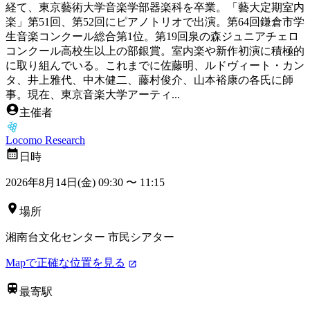
経て、東京藝術大学音楽学部器楽科を卒業。「藝大定期室内
楽」第51回、第52回にピアノトリオで出演。第64回鎌倉市学
生音楽コンクール総合第1位。第19回泉の森ジュニアチェロ
コンクール高校生以上の部銀賞。室内楽や新作初演に積極的
に取り組んでいる。これまでに佐藤明、ルドヴィート・カン
タ、井上雅代、中木健二、藤村俊介、山本裕康の各氏に師
事。現在、東京音楽大学アーティ...
主催者
Locomo Research
日時
2026年8月14日(金) 09:30
〜
11:15
場所
湘南台文化センター 市民シアター
Mapで正確な位置を見る
最寄駅