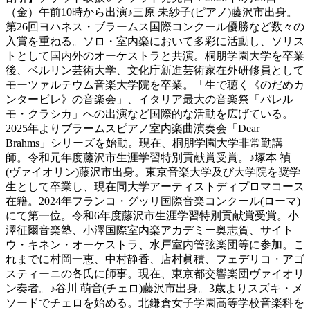
（金）午前10時から出演♪三原 未紗子(ピアノ)藤沢市出身。
第26回ヨハネス・ブラームス国際コンクール優勝など数々の
入賞を重ねる。ソロ・室内楽において多彩に活動し、ソリス
トとして国内外のオーケストラと共演。桐朋学園大学を卒業
後、ベルリン芸術大学、文化庁新進芸術家在外研修員として
モーツァルテウム音楽大学院を卒業。「生で聴く《のだめカ
ンタービレ》の音楽会」、イタリア最大の音楽祭「パレル
モ・クラシカ」への出演など国際的な活動を広げている。
2025年よりブラームスピアノ室内楽曲演奏会「Dear
Brahms」シリーズを始動。現在、桐朋学園大学非常勤講
師。令和元年度藤沢市生涯学習特別貢献賞受賞。♪塚本 禎
(ヴァイオリン)藤沢市出身。東京音楽大学及び大学院を奨学
生として卒業し、現在同大学アーティストディプロマコース
在籍。2024年フランコ・グッリ国際音楽コンクール(ローマ)
にて第一位。令和6年度藤沢市生涯学習特別貢献賞受賞。小
澤征爾音楽塾、小澤国際室内楽アカデミー奥志賀、サイト
ウ・キネン・オーケストラ、水戸室内管弦楽団等に参加。こ
れまでに村岡一恵、中村静香、店村眞積、フェデリコ・アゴ
スティーニの各氏に師事。現在、東京都交響楽団ヴァイオリ
ン奏者。♪谷川 萌音(チェロ)藤沢市出身。3歳よりスズキ・メ
ソードでチェロを始める。北鎌倉女子学園高等学校音楽科を