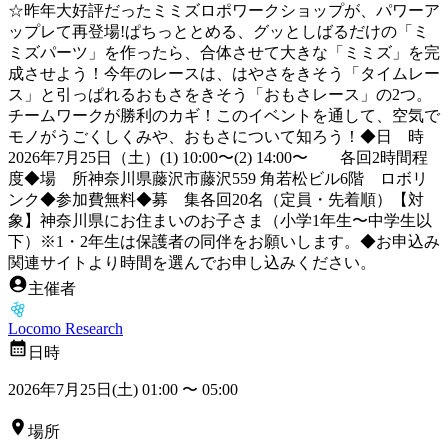
☆昨年大好評だったミミズロポワークショップが、パワーア
ップレて再登場!ぱちっととめる、グッとしばるだけの「ミ
ミズパーツ」を作ったら、合体させて大きな「ミミズ」を完
成させよう！今年のレースは、はやさをきそう「タイムレー
ス」と引っぱれるおもさをきそう「おもさレース」の2つ。
チームワークが勝利のカギ！このイベントを通して、空気で
モノがうごくしくみや、おもさについて知ろう！◆日 時
2026年7月25日（土）(1) 10:00〜(2) 14:00〜 各回2時間程
度◆場 所神奈川県藤沢市藤沢559 角若松ビル6階 ロボリ
ンク◆参加費無料◆募 集各回20名（定員・先着順）【対
象】神奈川県にお住まいのお子さま（小学1年生〜中学生以
下）※1・2年生は保護者の同伴をお願いします。◆お申込み
関連サイトより時間を選んでお申し込みください。
主催者
Locomo Research
日時
2026年7月25日(土) 01:00
〜
05:00
場所