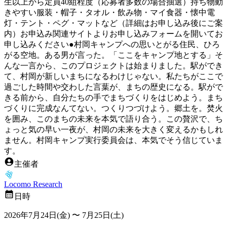
生以上から定員40組程度（応募者多数の場合抽選）持ち物動
きやすい服装・帽子・タオル・飲み物・マイ食器・懐中電
灯・テント・ペグ・マットなど（詳細はお申し込み後にご案
内）お申込み関連サイトよりお申し込みフォームを開いてお
申し込みください●村岡キャンプへの思いとがる住民、ひろ
がる空地。ある男が言った。「ここをキャンプ地とする」そ
んな一言から、このプロジェクトは始まりました。駅ができ
て、村岡が新しいまちになるわけじゃない。私たちがここで
過ごした時間や交わした言葉が、まちの歴史になる。駅がで
きる前から、自分たちの手でまちづくりをはじめよう。まち
づくりに完成なんてない。つくりつづけよう。郷土を。焚火
を囲み、このまちの未来を本気で語り合う。この贅沢で、ち
ょっと気の早い一夜が、村岡の未来を大きく変えるかもしれ
ません。村岡キャンプ実行委員会は、本気でそう信じていま
す。
主催者
Locomo Research
日時
2026年7月24日(金)
〜
7月25日(土)