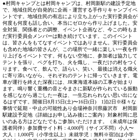
●村岡キャンプとは村岡キャンプは、村岡新駅の建設予定地
で、地域住民が自発的に企画・運営する手作りキャンプイベ
ントです。地域住民の有志により立ち上がった実行委員会が
何度も何度も話し合い、本当にゼロから作り上げました。安
全対策、関係者との調整、イベント企画など、今この時もま
だ実行委員会メンバーは動き続けています。このイベント
は、皆さんをもてなすイベントではありません。実行委員会
も含めた地域の皆さんが、この場所で一緒に楽しい一夜を作
り上げるイベントです。何もない空地に、参加者は協力して
テントを張り、ペグを打ち、火を熾し、一夜だけの村をつく
ります。食べて、飲んで、語らい、笑い、最後は消える熾火
に寄り添いながら、それぞれのテントに帰っていきます。電
車が運行を終えた深夜には、JR東海道本線の工事が始まり
ます。鳴り響く重機の音と今まさに新駅が作られている振動
を感じながら過ごした一夜は、一生忘れられない思い出にな
るはずです。開催日8月15日(土)〜16日(日) 1泊2日※様々な
事情で延期・中止の可能性あり会場神奈川県藤沢市 村岡新
駅建設予定地（詳細はお申し込み後にご案内）対象村岡に思
いのある方はどなたでもご参加いただけます。（未成年は保
護者同伴）参加費サイト料：4,000円（サイズ不問）小人〜
大人：1,000円（小学生以上）未就学児：無料※宿泊は小学