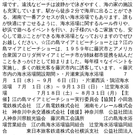
場です。遠浅なビーチは波静かで泳ぎやすく、海の家の施設
も充実しています。駅から徒歩２分で海岸に出ることができ
る、湘南で一番アクセスが良い海水浴場でもあります。誰も
が快適にすごせるように、海水浴場に関するルール作りや、
砂浜で遊べるイベントを行い、お子様のいるご家族でも、安
心して遊ぶことができる海水浴場となっておりますのでぜひ
お越しください。☆江の島マイアミビーチショーとは？江の
島マイアミビーチショーは、１９５９年に藤沢市とアメリカ
合衆国フロリダ州マイアミビーチ市が姉妹都市提携を結んだ
ことをきっかけとして始まりました。毎年様々なイベントを
実施し、多くの観光客を藤沢市内に誘客しています。＜藤沢
市内の海水浴場開設期間＞・片瀬東浜海水浴場 ７
月 １日（水）～ ９月 ６日（日）・片瀬西浜・鵠沼海水
浴場 ７月 １日（水）～ ９月１３日（日）・辻堂海水浴
場 ７月１８日（土）～ ８月３１日（月）【主
催】江の島マイアミビーチショー実行委員会【協賛】小田急
電鉄株式会社 江ノ島電鉄株式会社 湘南モノレール株式会
社 神奈川中央交通株式会社【後援】神奈川県 公益社団法
人神奈川県観光協会 藤沢商工会議所 江の島海水浴
場営業組合 江の島海水浴場協同組合 辻堂海水浴場協同組
合 東日本旅客鉄道株式会社横浜支社 公益社団法人