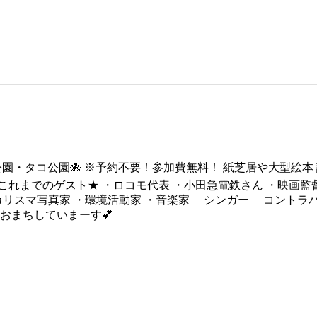
橘公園・タコ公園🐙 ※予約不要！参加費無料！ 紙芝居や大型絵本 
れまでのゲスト★ ・ロコモ代表 ・小田急電鉄さん ・映画監督
・カリスマ写真家 ・環境活動家 ・音楽家 シンガー コント
おまちしていまーす💕