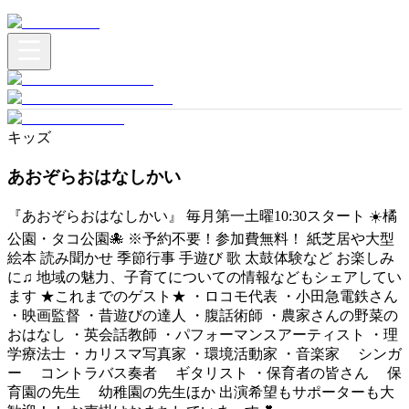
キッズ
あおぞらおはなしかい
『あおぞらおはなしかい』 毎月第一土曜10:30スタート ☀️橘
公園・タコ公園🐙 ※予約不要！参加費無料！ 紙芝居や大型
絵本 読み聞かせ 季節行事 手遊び 歌 太鼓体験など お楽しみ
に♫ 地域の魅力、子育てについての情報などもシェアしてい
ます ★これまでのゲスト★ ・ロコモ代表 ・小田急電鉄さん
・映画監督 ・昔遊びの達人 ・腹話術師 ・農家さんの野菜の
おはなし ・英会話教師 ・パフォーマンスアーティスト ・理
学療法士 ・カリスマ写真家 ・環境活動家 ・音楽家 シンガ
ー コントラバス奏者 ギタリスト ・保育者の皆さん 保
育園の先生 幼稚園の先生ほか 出演希望もサポーターも大