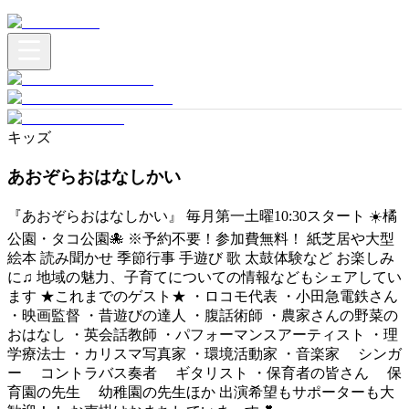
キッズ
あおぞらおはなしかい
『あおぞらおはなしかい』 毎月第一土曜10:30スタート ☀️橘
公園・タコ公園🐙 ※予約不要！参加費無料！ 紙芝居や大型
絵本 読み聞かせ 季節行事 手遊び 歌 太鼓体験など お楽しみ
に♫ 地域の魅力、子育てについての情報などもシェアしてい
ます ★これまでのゲスト★ ・ロコモ代表 ・小田急電鉄さん
・映画監督 ・昔遊びの達人 ・腹話術師 ・農家さんの野菜の
おはなし ・英会話教師 ・パフォーマンスアーティスト ・理
学療法士 ・カリスマ写真家 ・環境活動家 ・音楽家 シンガ
ー コントラバス奏者 ギタリスト ・保育者の皆さん 保
育園の先生 幼稚園の先生ほか 出演希望もサポーターも大