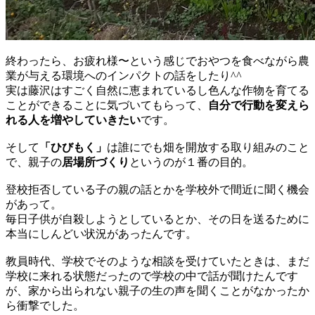
終わったら、お疲れ様〜という感じでおやつを食べながら農
業が与える環境へのインパクトの話をしたり^^
実は藤沢はすごく自然に恵まれているし色んな作物を育てる
ことができることに気づいてもらって、
自分で行動を変えら
れる人を増やしていきたい
です。
そして
「ひびもく」
は誰にでも畑を開放する取り組みのこと
で、親子の
居場所づくり
というのが１番の目的。
登校拒否している子の親の話とかを学校外で間近に聞く機会
があって。
毎日子供が自殺しようとしているとか、その日を送るために
本当にしんどい状況があったんです。
教員時代、学校でそのような相談を受けていたときは、まだ
学校に来れる状態だったので学校の中で話が聞けたんです
が、家から出られない親子の生の声を聞くことがなかったか
ら衝撃でした。