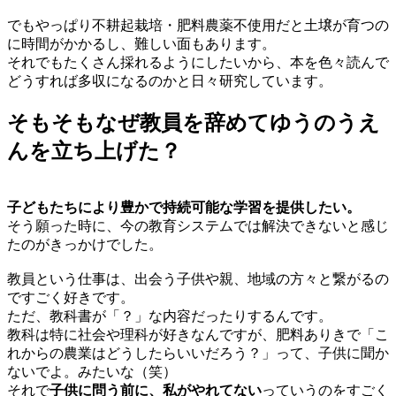
でもやっぱり不耕起栽培・肥料農薬不使用だと土壌が育つの
に時間がかかるし、難しい面もあります。
それでもたくさん採れるようにしたいから、本を色々読んで
どうすれば多収になるのかと日々研究しています。
そもそもなぜ教員を辞めてゆうのうえ
んを立ち上げた？
子どもたちにより豊かで持続可能な学習を提供したい。
そう願った時に、今の教育システムでは解決できないと感じ
たのがきっかけでした。
教員という仕事は、出会う子供や親、地域の方々と繋がるの
ですごく好きです。
ただ、教科書が「？」な内容だったりするんです。
教科は特に社会や理科が好きなんですが、肥料ありきで「こ
れからの農業はどうしたらいいだろう？」って、子供に聞か
ないでよ。みたいな（笑）
それで
子供に問う前に、私がやれてない
っていうのをすごく