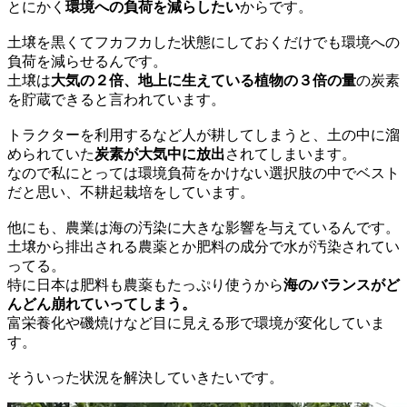
とにかく
環境への負荷を減らしたい
からです。
土壌を黒くてフカフカした状態にしておくだけでも環境への
負荷を減らせるんです。
土壌は
大気の２倍、地上に生えている植物の３倍の量
の炭素
を貯蔵できると言われています。
トラクターを利用するなど人が耕してしまうと、土の中に溜
められていた
炭素が大気中に放出
されてしまいます。
なので私にとっては環境負荷をかけない選択肢の中でベスト
だと思い、不耕起栽培をしています。
他にも、農業は海の汚染に大きな影響を与えているんです。
土壌から排出される農薬とか肥料の成分で水が汚染されてい
ってる。
特に日本は肥料も農薬もたっぷり使うから
海のバランスがど
んどん崩れていってしまう。
富栄養化や磯焼けなど目に見える形で環境が変化していま
す。
そういった状況を解決していきたいです。