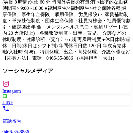
(実働 8 時間)休憩 60 分 時間外労働の有無:有 <標準的な勤務
時間帯> 9:00 ~18:00 ●福利厚生/<福利厚生>社会保険各種(健
康保険、厚生年金保険、雇用保険、労災保険)・ 家賃補助制
度・単身赴任制度・団体生命保険・社員持株会・社員優待割
引・確定拠出年 金・メンタルヘルス窓口・契約リゾート(国
内 20 カ所以上)・各種報奨制度・出産、育児、 介護などの
休暇制度・健康診断 〈定年〉65 歳 再雇用制度 ●休日休暇/週
休 2 日制(休日はシフト制) 年間休日日数 120 日 年次有給休
暇(入社時 付与)、特別休暇、出産・育児休暇、介護休暇など
【応募方法】 電話 0466-35-8886 （採用担当 大山）
ソーシャルメディア
Instagram
LINE
電話番号
0466-35-8886