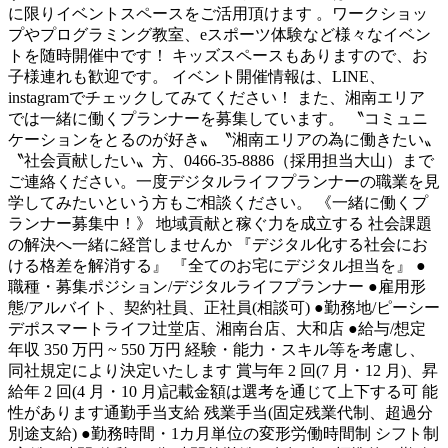
に限りイベントスペースをご活用頂けます 。ワークショッ
プやプログラミング教室、eスポーツ体験など様々なイベン
トを随時開催中です！ キッズスペースもありますので、お
子様連れも歓迎です。 イベント開催情報は、LINE、
instagramでチェックしてみてください！ また、湘南エリア
では一緒に働くプランナーを募集しています。 〝コミュニ
ケーションをとるのが好き〟〝湘南エリアの為に働きたい〟
〝社会貢献したい〟方、0466-35-8886（採用担当大山）まで
ご連絡ください。一度デジタルライフプランナーの職業を見
学してみたいという方もご相談ください。 《一緒に働くプ
ランナー募集中！》 地域貢献と稼ぐ力を成立する 社会課題
の解決へ一緒に経営しませんか 『デジタル化する社会にお
ける格差を解消する』 『全てのお宅にデジタル担当を』 ●
職種・募集ポジション/デジタルライフプランナー ●雇用形
態/アルバイト、契約社員、正社員(相談可) ●勤務地/ピーシー
デポスマートライフ辻堂店、湘南台店、大和店 ●給与/想定
年収 350 万円 ~ 550 万円 経験・能力・スキル等を考慮し、
同社規定により決定いたします 賞与年 2 回(7 月・12 月)、昇
給年 2 回(4 月・10 月)記載金額は選考を通じて上下する可 能
性があります通勤手当支給 残業手当(固定残業代制、超過分
別途支給) ●勤務時間・1カ月単位の変形労働時間制 シフト制