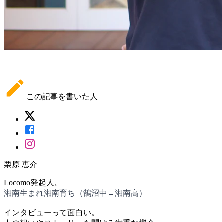
この記事を書いた人
栗原 恵介
Locomo発起人。
湘南生まれ湘南育ち（鵠沼中→湘南高）
インタビューって面白い。