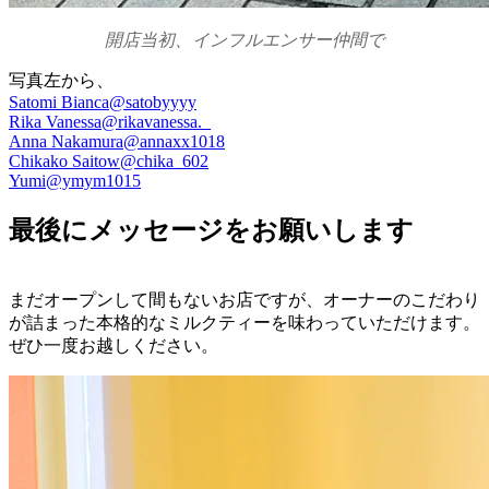
開店当初、インフルエンサー仲間で
写真左から、
Satomi Bianca@satobyyyy
Rika Vanessa@rikavanessa._
Anna Nakamura@annaxx1018
Chikako Saitow@chika_602
Yumi@ymym1015
最後にメッセージをお願いします
まだオープンして間もないお店ですが、オーナーのこだわり
が詰まった本格的なミルクティーを味わっていただけます。
ぜひ一度お越しください。