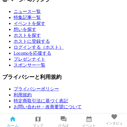
ニュース一覧
特集記事一覧
イベントを探す
想いを探す
ホストを探す
ホストに登録する
ログインする（ホスト）
Locomoを応援する
プレゼンナイト
スポンサー一覧
プライバシーと利用規約
プライバシーポリシー
利用規約
特定商取引法に基づく表記
お問い合わせ・改善要望について
インタビュ
© All rights reserved by Locomo.
ホーム
マップ
ひろば
イベント