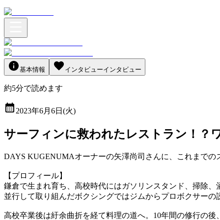
基本情報
インタビュー
インタビュー
約
5
分
で読めます
2023年6月6日(火)
サーフィンに救われたレストラン！？
DAYS KUGENUMAオーナーの矢澤尚司さんに、これま
【プロフィール】
鎌倉で生まれ育ち、高校時代にはガソリンスタンド、掃除、酒
並行して取り組んだボクシングではジムからプロボクサーの
高校卒業後は紆余曲折を経て料理の道へ。10年間の修行の後、D