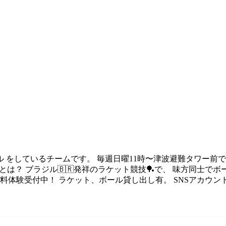
 をしているチームです。 毎週日曜11時〜津波避難タワー前
』とは？ ブラジル🇧🇷発祥のラケット競技🏓で、 味方同士
無料体験受付中！ ラケット、ボール貸し出し有。 SNSアカウ