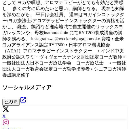
として ヨガや瞑想、アロマテラピーがとても有効だと実感
し、 多くの方に広めたいと思い、講師となる。 現在も知識
を深めながら、 平日は会社員、 週末はヨガインストラクタ
ー/ヨガ療法士/アロマテラピーインストラクターの資格を活
かし、 鎌倉、鵠沼など湘南地域で自主開催のリラックスヨ
ガレッスンや、母校inamuracabin にてRYT200養成講座の講
師を務める。 instagram→ @weekendyoga_tomoko 資格 • 全米
ヨガアライアンス認定RYT500 • 日本アロマ環境協会
（AEAJ）アロマテラピーインストラクター • インド中央
政府公認スワミ・ヴィヴェーカナンダ財団認定ヨーガ教師 •
一般社団法人日本ヨーガ療法学会 ヨーガ療法士 • 一般社
団法人ヨーガ教育会認定ヨーガ哲学指導者 • シニアヨガ講師
養成講座修了
ソーシャルメディア
公式HP
X