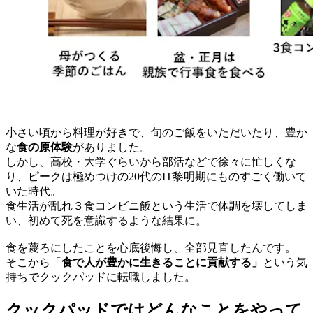
小さい頃から料理が好きで、旬のご飯をいただいたり、豊か
な
食の原体験
がありました。
しかし、高校・大学ぐらいから部活などで徐々に忙しくな
り、ピークは極めつけの20代のIT黎明期にものすごく働いて
いた時代。
食生活が乱れ３食コンビニ飯という生活で体調を壊してしま
い、初めて死を意識するような結果に。
食を蔑ろにしたことを心底後悔し、全部見直したんです。
そこから「
食で人が豊かに生きることに貢献する」
という気
持ちでクックパッドに転職しました。
クックパッドではどんなことをやって