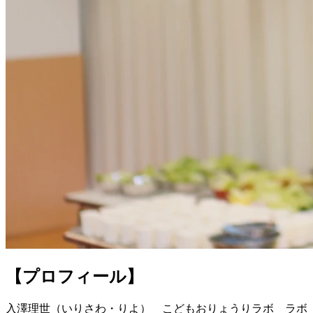
【プロフィール】
入澤理世（いりさわ・りよ） こどもおりょうりラボ ラボ