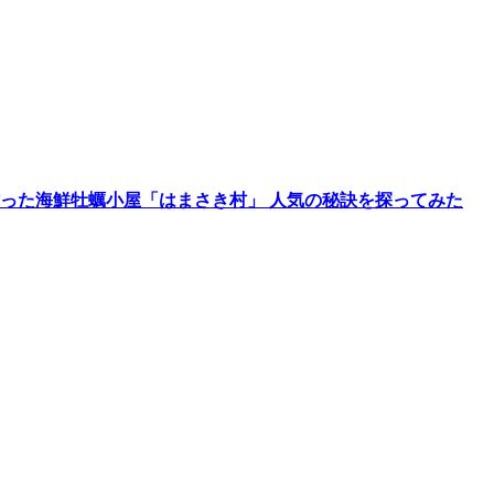
作った海鮮牡蠣小屋「はまさき村」 人気の秘訣を探ってみた