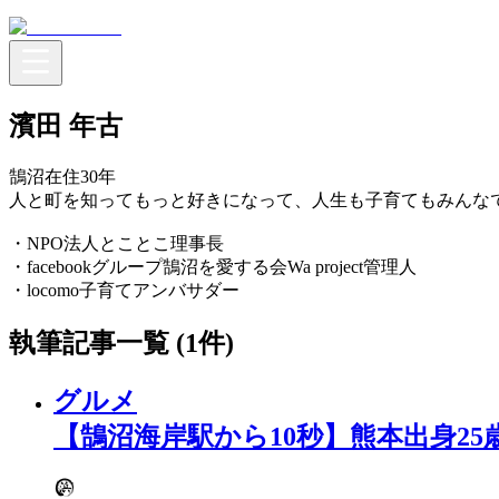
濱田 年古
鵠沼在住30年
人と町を知ってもっと好きになって、人生も子育てもみんな
・NPO法人とことこ理事長
・facebookグループ鵠沼を愛する会Wa project管理人
・locomo子育てアンバサダー
執筆記事一覧 (
1
件)
グルメ
【鵠沼海岸駅から10秒】熊本出身2