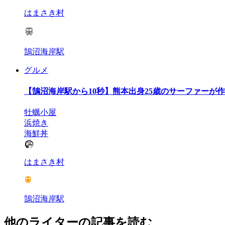
はまさき村
鵠沼海岸駅
グルメ
【鵠沼海岸駅から10秒】熊本出身25歳のサーファーが
牡蠣小屋
浜焼き
海鮮丼
はまさき村
鵠沼海岸駅
他のライターの記事を読む