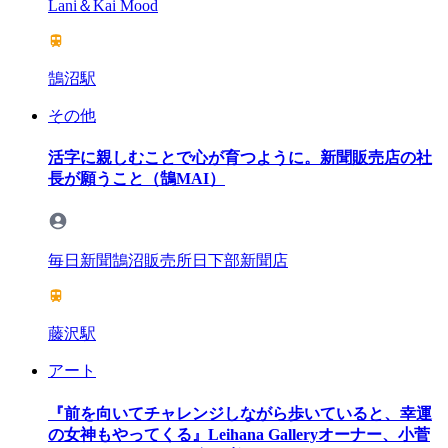
Lani＆Kai Mood
鵠沼駅
その他
活字に親しむことで心が育つように。新聞販売店の社
長が願うこと（鵠MAI）
毎日新聞鵠沼販売所日下部新聞店
藤沢駅
アート
『前を向いてチャレンジしながら歩いていると、幸運
の女神もやってくる』Leihana Galleryオーナー、小菅