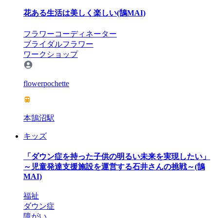
花ある生活は美しく楽しい(鵠MAI)
フラワーコーディネーター
ブライダルフラワー
ワークショップ
flowerpochette
本鵠沼駅
キッズ
「ダウン症を持った子供の明るい未来を実現したい」
～児童発達支援施設を運営する石井さんの挑戦～(鵠
MAI)
福祉
ダウン症
障がい