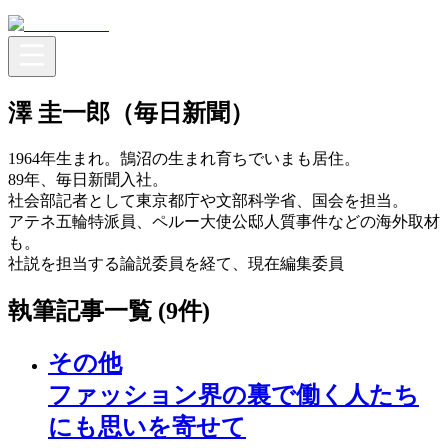
澤 圭一郎（毎日新聞）
1964年生まれ。鵠沼の生まれ育ちでいまも居住。
89年、毎日新聞入社。
社会部記者として東京都庁や文部科学省、国会を担当。
アテネ五輪特派員、ペルー大使公邸人質事件などの海外取材
も。
社説を担当する論説委員を経て、現在編集委員
執筆記事一覧 (
9
件)
その他
ファッション界の裏で働く人たち
にも思いを寄せて