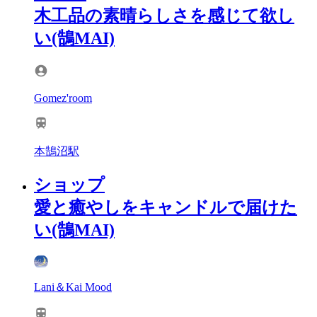
木工品の素晴らしさを感じて欲し
い(鵠MAI)
Gomez'room
本鵠沼駅
ショップ
愛と癒やしをキャンドルで届けた
い(鵠MAI)
Lani＆Kai Mood