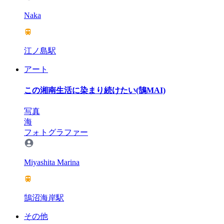
Naka
江ノ島駅
アート
この湘南生活に染まり続けたい(鵠MAI)
写真
海
フォトグラファー
Miyashita Marina
鵠沼海岸駅
その他