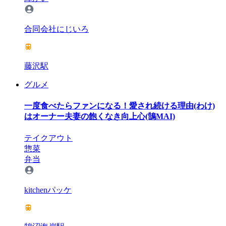
合同会社にじいろ
藤沢駅
グルメ
一度食べたらファンになる！愛され続ける理由(わけ)
はオーナー夫妻の飽くなき向上心(鵠MAI)
テイクアウト
惣菜
弁当
kitchenパッケ