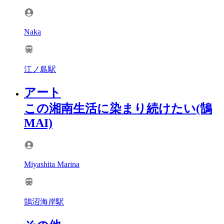
Naka
江ノ島駅
アート
この湘南生活に染まり続けたい(鵠
MAI)
Miyashita Marina
鵠沼海岸駅