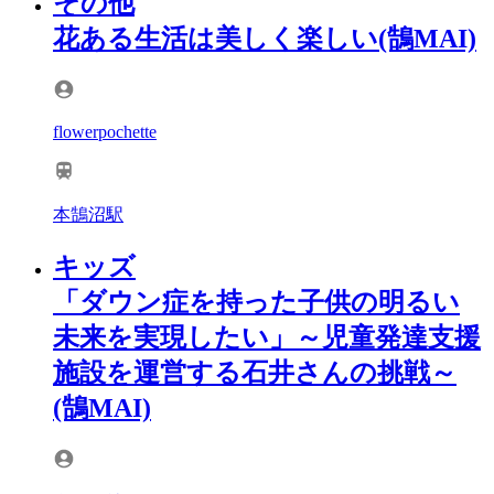
その他
花ある生活は美しく楽しい(鵠MAI)
flowerpochette
本鵠沼駅
キッズ
「ダウン症を持った子供の明るい
未来を実現したい」～児童発達支援
施設を運営する石井さんの挑戦～
(鵠MAI)